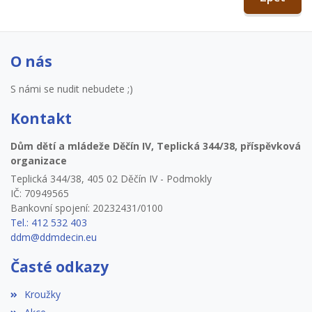
O nás
S námi se nudit nebudete ;)
Kontakt
Dům dětí a mládeže Děčín IV, Teplická 344/38, příspěvková
organizace
Teplická 344/38, 405 02 Děčín IV - Podmokly
IČ: 70949565
Bankovní spojení: 20232431/0100
Tel.: 412 532 403
ddm@ddmdecin.eu
Časté odkazy
Kroužky