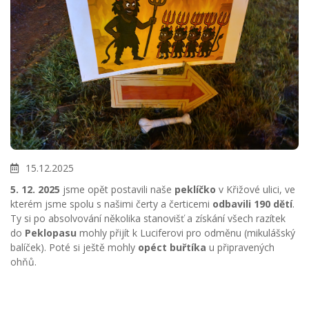
15.12.2025
5. 12. 2025
jsme opět postavili naše
peklíčko
v Křižové ulici, ve
kterém jsme spolu s našimi čerty a čerticemi
odbavili 190 dětí
.
Ty si po absolvování několika stanovišť a získání všech razítek
do
Peklopasu
mohly přijít k Luciferovi pro odměnu (mikulášský
balíček). Poté si ještě mohly
opéct buřtíka
u připravených
ohňů.