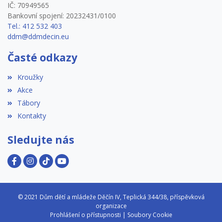
IČ: 70949565
Bankovní spojení: 20232431/0100
Tel.: 412 532 403
ddm@ddmdecin.eu
Časté odkazy
Kroužky
Akce
Tábory
Kontakty
Sledujte nás
© 2021 Dům dětí a mládeže Děčín IV, Teplická 344/38, příspěvková
organizace
Prohlášení o přístupnosti
|
Soubory Cookie