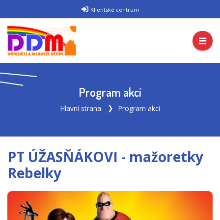
Klientské centrum
Program akcí
Hlavní strana
Program akcí
PT ÚŽASŇÁKOVI - mažoretky
Rebelky