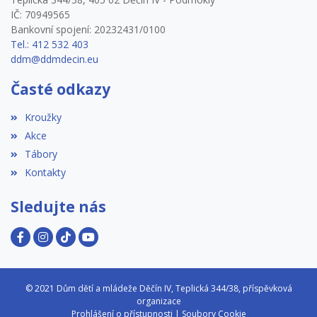
IČ: 70949565
Bankovní spojení: 20232431/0100
Tel.: 412 532 403
ddm@ddmdecin.eu
Časté odkazy
Kroužky
Akce
Tábory
Kontakty
Sledujte nás
© 2021 Dům dětí a mládeže Děčín IV, Teplická 344/38, příspěvková
organizace
Prohlášení o přístupnosti
|
Soubory Cookie