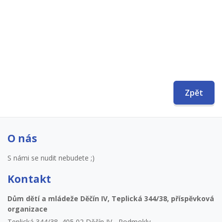
Zpět
O nás
S námi se nudit nebudete ;)
Kontakt
Dům dětí a mládeže Děčín IV, Teplická 344/38, příspěvková
organizace
Teplická 344/38, 405 02 Děčín IV - Podmokly