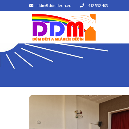
ddm@ddmdecin.eu
412 532 403