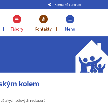
Klientské centrum
Tábory
Kontakty
Menu
stským kolem
dětských sólových recitátorů.