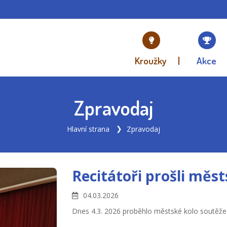
Kroužky
Akce
Zpravodaj
Hlavní strana
Zpravodaj
Recitátoři prošli mě
04.03.2026
Dnes 4.3. 2026 proběhlo městské kolo soutěže 