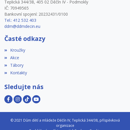
Teplická 344/38, 405 02 Děčín IV - Podmokly
IČ: 70949565
Bankovní spojení: 20232431/0100
Tel.: 412 532 403
ddm@ddmdecin.eu
Časté odkazy
Kroužky
Akce
Tábory
Kontakty
Sledujte nás
© 2021 Dům dětí a mládeže Děčín IV, Teplická 344/38, příspěvková
organizace